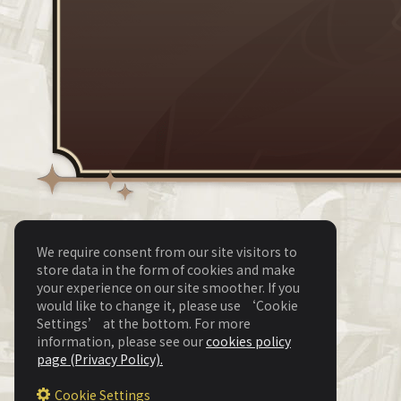
We require consent from our site visitors to
store data in the form of cookies and make
your experience on our site smoother. If you
would like to change it, please use ‘Cookie
Settings’ at the bottom. For more
information, please see our
cookies policy
page (Privacy Policy).
Cookie Settings