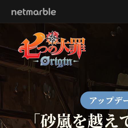
Skip Navigation
アップデ
「砂嵐を越えて