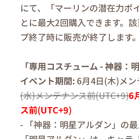
にて、「マーリンの潜在力ポ
とに最大
2
回購入できます。
該
プ終了時に販売が終了します
「専用コスチューム
-
神器：
イベント期間
:
6
月
4
日
(
木
)
メン
(
水
)
メンテナンス前
(UTC+9)
6
ス前
(UTC+9)
-
「神器：明星アルダン」の最
「明星アルダン」は、キャラ