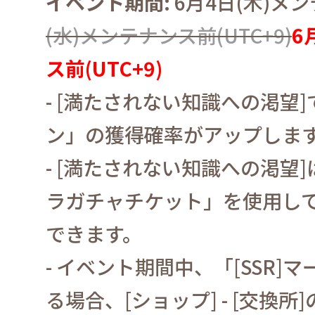
イベント期間
:
6
月
4
日
(
木
)
メン
(
水
)
メンテナンス前
(UTC+9)
6
ス前
(UTC+9)
- [
満たされない知識への渇望
]
ン」の獲得確率がアップしま
- [
満たされない知識への渇望
]
ラガチャチケット」を使用し
できます。
-
イベント期間中、「
[SSR]
マ
る場合、
[
ショップ
] - [
交換所
]