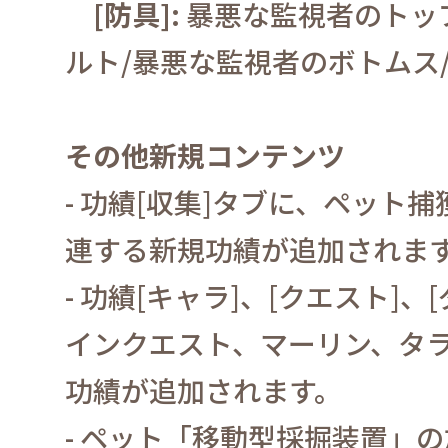
[
防具
]:
暴悪な監視者のトッ
ルト
/
暴悪な監視者のボトムス
その他新規コンテンツ
-
功績
[
収集
]
タブに、ペット捕
連する新規功績が追加されま
-
功績
[
キャラ
]
、
[
クエスト
]
、
[
インクエスト、マーリン、タ
功績が追加されます。
-
ペット「移動型採掘装置」の