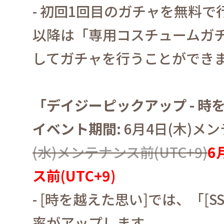
-
初回
1
回目のガチャを無料で
以降は「専用コスチュームガ
してガチャを行うことができ
「デイジーピックアップ
-
時
イベント期間
:
6
月
4
日
(
木
)
メン
(
水
)
メンテナンス前
(UTC+9)
6
ス前
(UTC+9)
- [
時を越えた思い
]
では、「
[S
率がアップします。