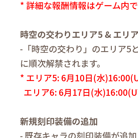
*
詳細な報酬情報はゲーム内
時空の交わりエリア
5 &
エリ
-
「時空の交わり」のエリア
5
に順次解禁されます。
*
エリア
5: 6
月
10
日
(
水
)16:00(
エリア
6: 6
月
17
日
(
水
)16:00(
新規刻印装備の追加
-
既存キャラの刻印装備が追加