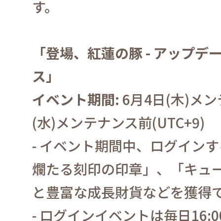
す。
「登場、紅蓮の豚
-
アップデ
ス」
イベント期間
:
6
月
4
日
(
木
)
メン
(
水
)
メンテナンス前
(UTC+9)
-
イベント期間中、ログインす
爛たる刻印の印章」、「キュ
と豊富な成長財貨などを獲得
-
ログインイベントは毎日
16:0