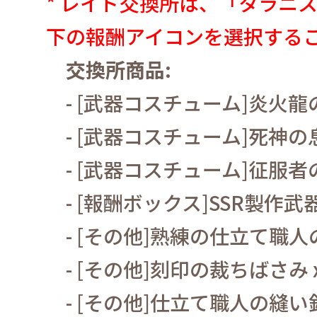
*
レイド交換所は、「タラニ
下の報酬アイコンを選択する
交換所商品
:
- [
武器コスチューム
]
炎火龍
- [
武器コスチューム
]
死神の
- [
武器コスチューム
]
征服者
- [
報酬ボックス
]SSR
製作武
- [
その他
]
熟練の仕立て職人
- [
その他
]
刻印の裁ちばさみ
- [
その他
]
仕立て職人の縫い