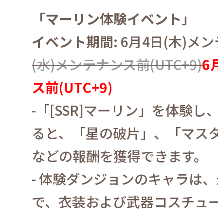
「マーリン体験イベント」
イベント期間
:
6
月
4
日
(
木
)
メン
(
水
)
メンテナンス前
(UTC+9)
6
ス前
(UTC+9)
-
「
[SSR]
マーリン」を体験し
ると、「星の破片」、「マス
などの報酬を獲得できます。
-
体験ダンジョンのキャラは、
で、衣装および武器コスチュ