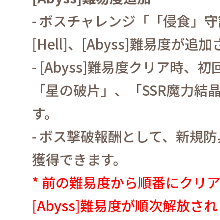
-
ボスチャレンジ「「侵食」守
[Hell]
、
[Abyss]
難易度が追加
- [Abyss]
難易度クリア時、初
「星の破片」、「
SSR
魔力結
す。
-
ボス撃破報酬として、新規防
獲得できます。
*
前の難易度から順番にクリ
[Abyss]
難易度が順次解放され