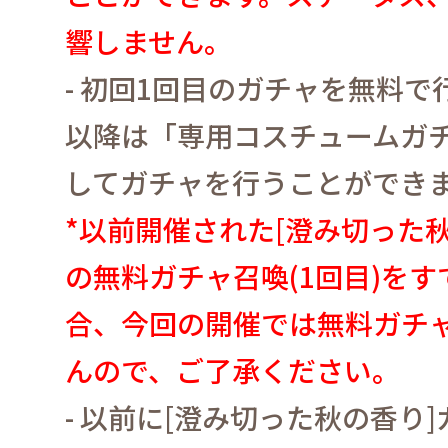
響しません。
-
初回
1
回目のガチャを無料で
以降は「専用コスチュームガ
してガチャを行うことができ
*
以前開催された
[
澄み切った
の無料ガチャ召喚
(1
回目
)
をす
合、今回の開催では無料ガチ
んので、ご了承ください。
-
以前に
[
澄み切った秋の香り
]