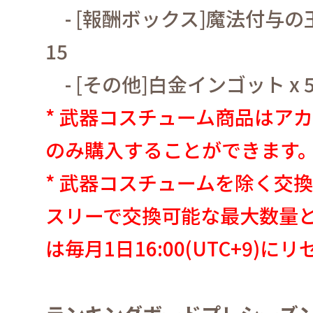
- [
報酬ボックス
]
魔法付与の
15
- [
その他
]
白金インゴット
x 
*
武器コスチューム商品はア
のみ購入することができます
*
武器コスチュームを除く交換
スリーで交換可能な最大数量
は毎月
1
日
16:00(UTC+9)
にリ