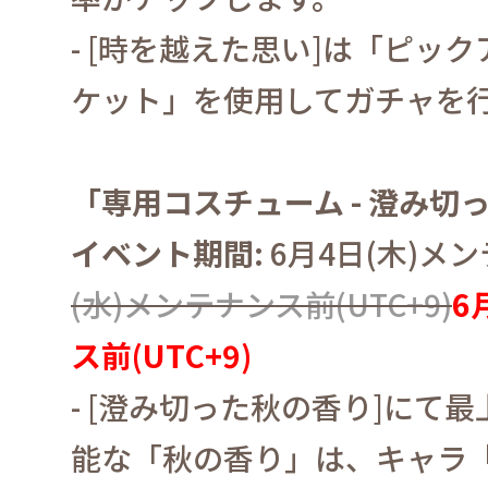
- [
時を越えた思い
]
は「ピック
ケット」を使用してガチャを
「専用コスチューム
-
澄み切
イベント期間
:
6
月
4
日
(
木
)
メン
(
水
)
メンテナンス前
(UTC+9)
6
ス前
(UTC+9)
- [
澄み切った秋の香り
]
にて最
能な「秋の香り」は、キャラ