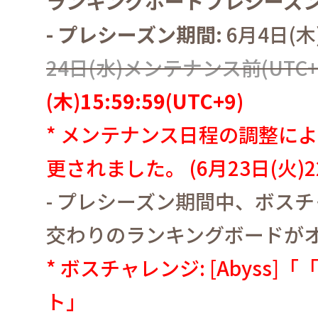
ランキングボードプレシーズ
-
プレシーズン期間
:
6
月
4
日
(
木
24
日
(
水
)
メンテナンス前
(UTC+
(
木
)
15:59:59
(UTC+9)
*
メンテナンス日程の調整によ
更されました。
(6
月
23
日
(
火
)
-
プレシーズン期間中、ボスチ
交わりのランキングボードが
*
ボスチャレンジ
: [Abyss]
「
ト」