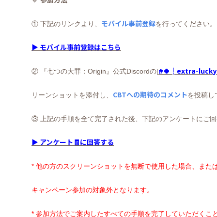
モバイル事前登録
①
下記のリンクより、
を行ってください。
▶
モバイル事前登録はこちら
#🍀┆extra-lucky
②
『七つの大罪：
Origin
』公式
Discord
の
[
CBT
への期待のコメント
リーンショットを添付し、
を投稿し
③
上記の手順を全て完了された後、下記のアンケートにご回
▶
アンケート
🧾
に回答する
*
他の方のスクリーンショットを無断で使用した場合、また
キャンペーン参加の対象外となります。
*
参加方法でご案内したすべての手順を完了していただくこ