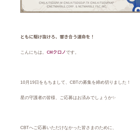
ともに駆け抜けろ、響き合う運命を！
CM
クロノ
こんにちは。
です。
10
月
19
日をもちまして、
CBT
の募集を締め切りました！
星の守護者の皆様、ご応募はお済みでしょうか
✨
CBT
へご応募いただけなかった皆さまのために、