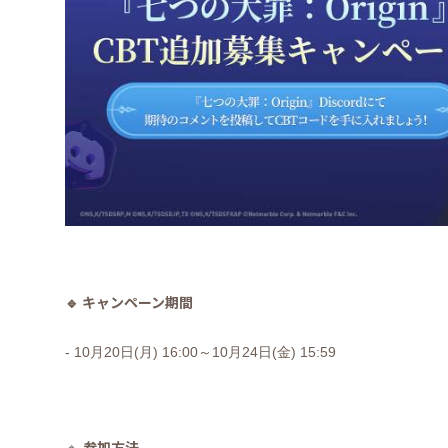
🔹
キャンペーン期間
- 10
月
20
日
(
月
) 16:00
～
10
月
24
日
(
金
) 15:59
参加方法
🔹